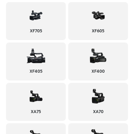
XF705
XF605
XF405
XF400
XA75
XA70