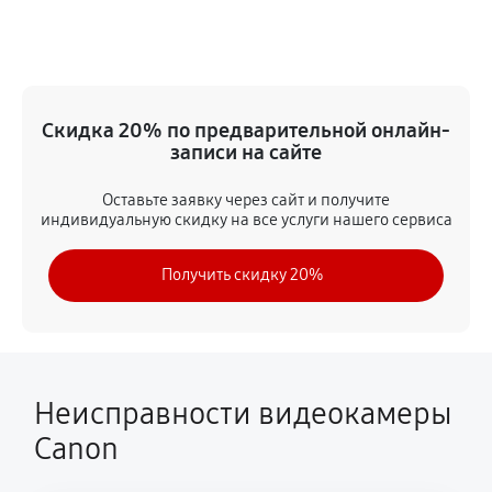
Замена дисплея (экрана)
1440 руб
60 минут
Замена аккумулятора
Скидка 20% по предварительной онлайн-
720 руб
60 минут
записи на сайте
Замена микрофона
Оставьте заявку через сайт и получите
индивидуальную скидку на все услуги нашего сервиса
1310 руб
60 минут
Получить скидку 20%
Замена кнопки включения
1260 руб
60 минут
Замена шлейфа фокусировки
1620 руб
60 минут
Неисправности видеокамеры
Canon