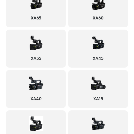
XA65
XA60
XA55
XA45
XA40
XA15